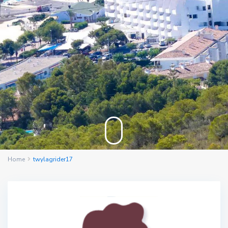
Home
twylagrider17