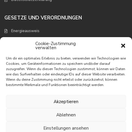
GESETZE UND VERORDNUNGEN
Energieausweis
Verbraucherschutz und Widerruf
Cookie-Zustimmung
verwalten
NEUESTE EIGENSCHAFTEN
Um dir ein optimales Erlebnis zu bieten, verwenden wir Technologien wie
Cookies, um Geräteinformationen zu speichern und/oder darauf
zuzugreifen. Wenn du diesen Technologien zustimmst, können wir Daten
Appartement mit wunderbarem
wie das Surfverhalten oder eindeutige IDs auf dieser Website verarbeiten.
Meerbli...
Wenn du deine Zustimmung nicht erteilst oder zurückziehst, können
195.000 €
bestimmte Merkmale und Funktionen beeinträchtigt werden.
Appartement in erster Linie am
Meer
Akzeptieren
395.000 €
Ablehnen
Villa mit phantastischem Meerblick
465.000 €
Einstellungen ansehen