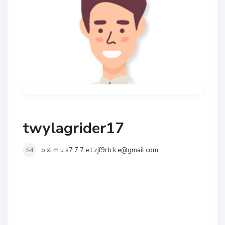
twylagrider17
o.xi.m.u.s7.7.7.e.t.zjf9rb.k.e@gmail.com