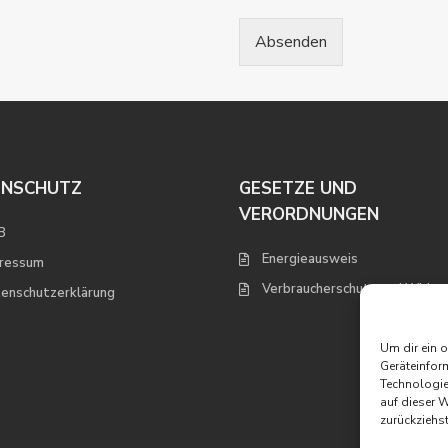
Absenden
ENSCHUTZ
GESETZE UND
VERORDNUNGEN
B
Energieausweis
ressum
Verbraucherschutz und Widerr
enschutzerklärung
Um dir ein 
Geräteinfor
Technologie
auf dieser 
zurückziehs