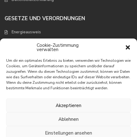
GESETZE UND VERORDNUNGEN
Energieausweis
Verbraucherschutz und Widerruf
Cookie-Zustimmung
verwalten
NEUESTE EIGENSCHAFTEN
Um dir ein optimales Erlebnis zu bieten, verwenden wir Technologien wie
Cookies, um Geräteinformationen zu speichern und/oder darauf
zuzugreifen. Wenn du diesen Technologien zustimmst, können wir Daten
Appartement mit wunderbarem
wie das Surfverhalten oder eindeutige IDs auf dieser Website verarbeiten.
Meerbli...
Wenn du deine Zustimmung nicht erteilst oder zurückziehst, können
195.000 €
bestimmte Merkmale und Funktionen beeinträchtigt werden.
Appartement in erster Linie am
Meer
Akzeptieren
395.000 €
Ablehnen
Villa mit phantastischem Meerblick
465.000 €
Einstellungen ansehen