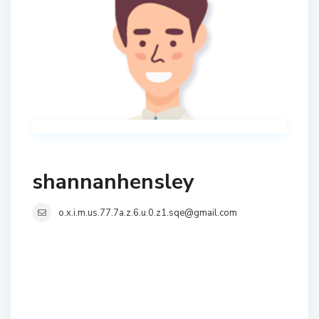
shannanhensley
o.x.i.m.us.77.7a.z.6.u.0.z1.sqe@gmail.com