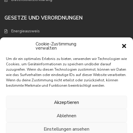
GESETZE UND VERORDNUNGEN
Energieausweis
Verbraucherschutz und Widerruf
Cookie-Zustimmung
verwalten
NEUESTE EIGENSCHAFTEN
Um dir ein optimales Erlebnis zu bieten, verwenden wir Technologien wie
Cookies, um Geräteinformationen zu speichern und/oder darauf
zuzugreifen. Wenn du diesen Technologien zustimmst, können wir Daten
Appartement mit wunderbarem
wie das Surfverhalten oder eindeutige IDs auf dieser Website verarbeiten.
Meerbli...
Wenn du deine Zustimmung nicht erteilst oder zurückziehst, können
195.000 €
bestimmte Merkmale und Funktionen beeinträchtigt werden.
Appartement in erster Linie am
Meer
Akzeptieren
395.000 €
Ablehnen
Villa mit phantastischem Meerblick
465.000 €
Einstellungen ansehen