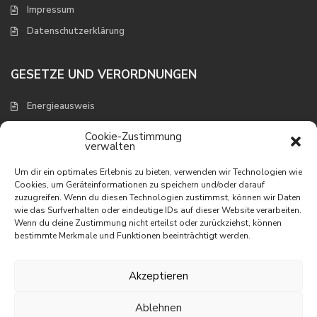
Impressum
Datenschutzerklärung
GESETZE UND VERORDNUNGEN
Energieausweis
Verbraucherschutz und Widerruf
Cookie-Zustimmung
verwalten
NEUESTE EIGENSCHAFTEN
Um dir ein optimales Erlebnis zu bieten, verwenden wir Technologien wie
Cookies, um Geräteinformationen zu speichern und/oder darauf
zuzugreifen. Wenn du diesen Technologien zustimmst, können wir Daten
Appartement mit wunderbarem
wie das Surfverhalten oder eindeutige IDs auf dieser Website verarbeiten.
Meerbli...
Wenn du deine Zustimmung nicht erteilst oder zurückziehst, können
195.000 €
bestimmte Merkmale und Funktionen beeinträchtigt werden.
Appartement in erster Linie am
Meer
Akzeptieren
395.000 €
Ablehnen