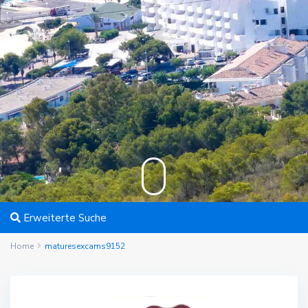
Erweiterte Suche
Home
maturesexcams9152