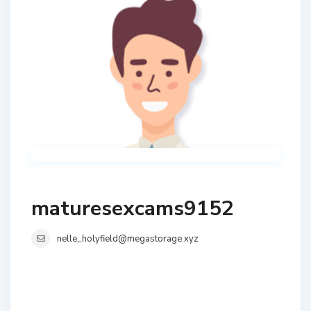
maturesexcams9152
nelle_holyfield@megastorage.xyz