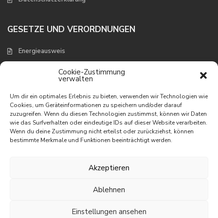
GESETZE UND VERORDNUNGEN
Energieausweis
Verbraucherschutz und Widerruf
Cookie-Zustimmung
verwalten
NEUESTE EIGENSCHAFTEN
Um dir ein optimales Erlebnis zu bieten, verwenden wir Technologien wie
Cookies, um Geräteinformationen zu speichern und/oder darauf
zuzugreifen. Wenn du diesen Technologien zustimmst, können wir Daten
Appartement mit wunderbarem
wie das Surfverhalten oder eindeutige IDs auf dieser Website verarbeiten.
Meerbli...
Wenn du deine Zustimmung nicht erteilst oder zurückziehst, können
195.000 €
bestimmte Merkmale und Funktionen beeinträchtigt werden.
Appartement in erster Linie am
Meer
Akzeptieren
395.000 €
Ablehnen
Villa mit phantastischem Meerblick
465.000 €
Einstellungen ansehen