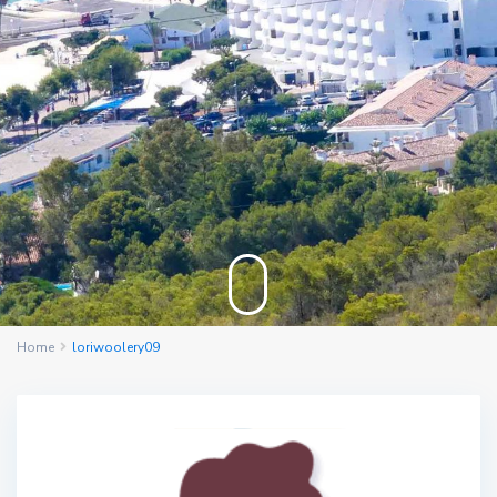
Home
loriwoolery09