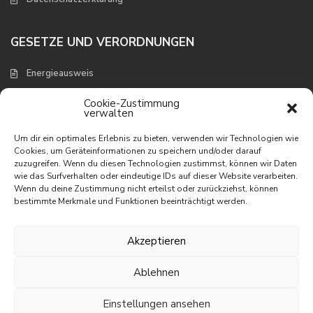
GESETZE UND VERORDNUNGEN
Energieausweis
Verbraucherschutz und Widerruf
Cookie-Zustimmung
verwalten
NEUESTE EIGENSCHAFTEN
Um dir ein optimales Erlebnis zu bieten, verwenden wir Technologien wie
Cookies, um Geräteinformationen zu speichern und/oder darauf
zuzugreifen. Wenn du diesen Technologien zustimmst, können wir Daten
Appartement mit wunderbarem
wie das Surfverhalten oder eindeutige IDs auf dieser Website verarbeiten.
Meerbli...
Wenn du deine Zustimmung nicht erteilst oder zurückziehst, können
195.000 €
bestimmte Merkmale und Funktionen beeinträchtigt werden.
Appartement in erster Linie am
Meer
Akzeptieren
395.000 €
Ablehnen
Villa mit phantastischem Meerblick
465.000 €
Einstellungen ansehen