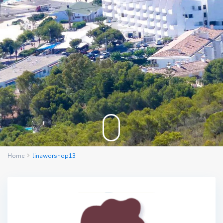
Home
linaworsnop13