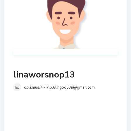
linaworsnop13
o.x.i.mus.7.7.7.p.6l.hgoq63n@gmail.com