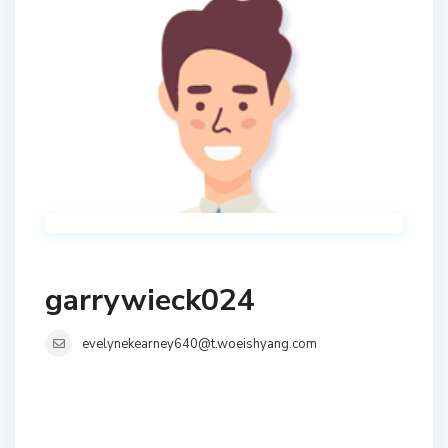
garrywieck024
evelynekearney640@t.woeishyang.com