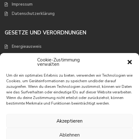
Impressum
Datenschutzerklärung
GESETZE UND VERORDNUNGEN
Energieausweis
Verbraucherschutz und Widerruf
Cookie-Zustimmung
verwalten
NEUESTE EIGENSCHAFTEN
Um dir ein optimales Erlebnis zu bieten, verwenden wir Technologien wie
Cookies, um Geräteinformationen zu speichern und/oder darauf
zuzugreifen. Wenn du diesen Technologien zustimmst, können wir Daten
Appartement mit wunderbarem
wie das Surfverhalten oder eindeutige IDs auf dieser Website verarbeiten.
Meerbli...
Wenn du deine Zustimmung nicht erteilst oder zurückziehst, können
195.000 €
bestimmte Merkmale und Funktionen beeinträchtigt werden.
Appartement in erster Linie am
Meer
Akzeptieren
395.000 €
Ablehnen