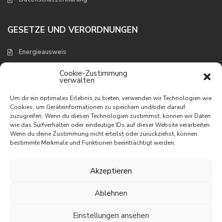
GESETZE UND VERORDNUNGEN
Energieausweis
Verbraucherschutz und Widerruf
Cookie-Zustimmung
verwalten
NEUESTE EIGENSCHAFTEN
Um dir ein optimales Erlebnis zu bieten, verwenden wir Technologien wie
Cookies, um Geräteinformationen zu speichern und/oder darauf
zuzugreifen. Wenn du diesen Technologien zustimmst, können wir Daten
Appartement mit wunderbarem
wie das Surfverhalten oder eindeutige IDs auf dieser Website verarbeiten.
Meerbli...
Wenn du deine Zustimmung nicht erteilst oder zurückziehst, können
195.000 €
bestimmte Merkmale und Funktionen beeinträchtigt werden.
Appartement in erster Linie am
Meer
Akzeptieren
395.000 €
Ablehnen
Villa mit phantastischem Meerblick
465.000 €
Einstellungen ansehen