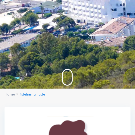
Home
fideliamcmulle