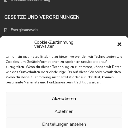
GESETZE UND VERORDNUNGEN
Energieausweis
Verbraucherschutz und Widerruf
Cookie-Zustimmung
verwalten
NEUESTE EIGENSCHAFTEN
Um dir ein optimales Erlebnis zu bieten, verwenden wir Technologien wie
Cookies, um Geräteinformationen zu speichern und/oder darauf
zuzugreifen. Wenn du diesen Technologien zustimmst, können wir Daten
Appartement mit wunderbarem
wie das Surfverhalten oder eindeutige IDs auf dieser Website verarbeiten.
Meerbli...
Wenn du deine Zustimmung nicht erteilst oder zurückziehst, können
195.000 €
bestimmte Merkmale und Funktionen beeinträchtigt werden.
Appartement in erster Linie am
Meer
Akzeptieren
395.000 €
Ablehnen
Villa mit phantastischem Meerblick
465.000 €
Einstellungen ansehen