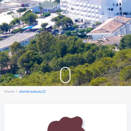
Home
demibradway21