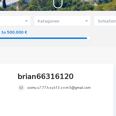
Kategorien
Schlafzi
€ to 500.000 €
brian66316120
oximu.s7.77.h.x.y.t.f.3.z.n.m.5@gmail.com