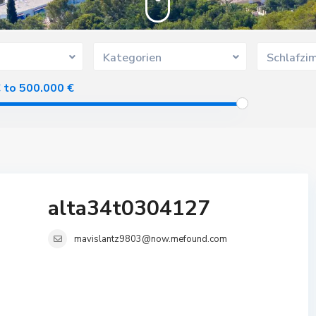
Kategorien
Schlafzi
€ to 500.000 €
alta34t0304127
mavislantz9803@now.mefound.com