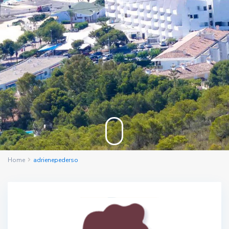
Home
adrienepederso