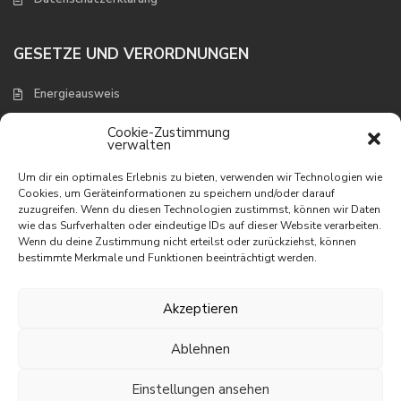
GESETZE UND VERORDNUNGEN
Energieausweis
Verbraucherschutz und Widerruf
Cookie-Zustimmung
verwalten
NEUESTE EIGENSCHAFTEN
Um dir ein optimales Erlebnis zu bieten, verwenden wir Technologien wie
Cookies, um Geräteinformationen zu speichern und/oder darauf
zuzugreifen. Wenn du diesen Technologien zustimmst, können wir Daten
Appartement mit wunderbarem
wie das Surfverhalten oder eindeutige IDs auf dieser Website verarbeiten.
Meerbli...
Wenn du deine Zustimmung nicht erteilst oder zurückziehst, können
195.000 €
bestimmte Merkmale und Funktionen beeinträchtigt werden.
Appartement in erster Linie am
Meer
Akzeptieren
395.000 €
Ablehnen
Villa mit phantastischem Meerblick
465.000 €
Einstellungen ansehen