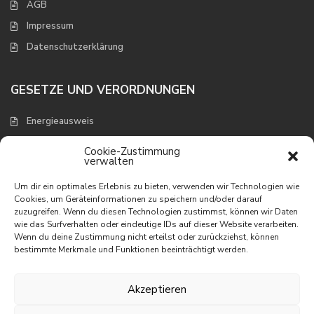
AGB
Impressum
Datenschutzerklärung
GESETZE UND VERORDNUNGEN
Energieausweis
Verbraucherschutz und Widerruf
Cookie-Zustimmung
verwalten
NEUESTE EIGENSCHAFTEN
Um dir ein optimales Erlebnis zu bieten, verwenden wir Technologien wie
Cookies, um Geräteinformationen zu speichern und/oder darauf
zuzugreifen. Wenn du diesen Technologien zustimmst, können wir Daten
Appartement mit wunderbarem
wie das Surfverhalten oder eindeutige IDs auf dieser Website verarbeiten.
Meerbli...
Wenn du deine Zustimmung nicht erteilst oder zurückziehst, können
195.000 €
bestimmte Merkmale und Funktionen beeinträchtigt werden.
Appartement in erster Linie am
Meer
Akzeptieren
395.000 €