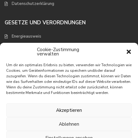
Datenschutzerklärung
GESETZE UND VERORDNUNGEN
Energieausweis
Verbraucherschutz und Widerruf
Cookie-Zustimmung
verwalten
NEUESTE EIGENSCHAFTEN
Um dir ein optimales Erlebnis zu bieten, verwenden wir Technologien wie
Cookies, um Geräteinformationen zu speichern und/oder darauf
zuzugreifen. Wenn du diesen Technologien zustimmst, können wir Daten
Appartement mit wunderbarem
wie das Surfverhalten oder eindeutige IDs auf dieser Website verarbeiten.
Meerbli...
Wenn du deine Zustimmung nicht erteilst oder zurückziehst, können
195.000 €
bestimmte Merkmale und Funktionen beeinträchtigt werden.
Appartement in erster Linie am
Meer
Akzeptieren
395.000 €
Ablehnen
Villa mit phantastischem Meerblick
465.000 €
Einstellungen ansehen